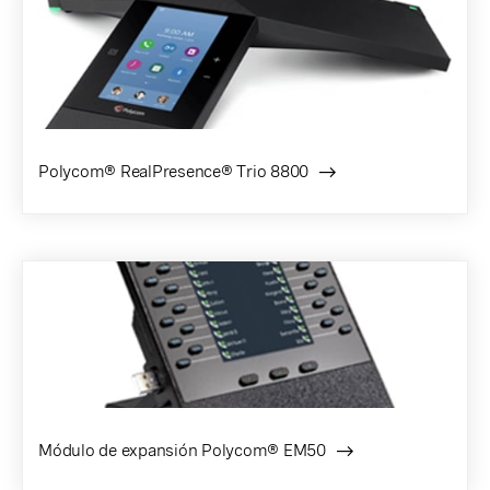
Polycom® RealPresence® Trio 8800
Módulo de expansión Polycom® EM50