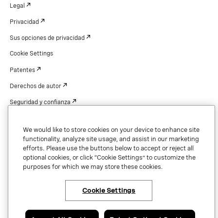
Legal
Privacidad
Sus opciones de privacidad
Cookie Settings
Patentes
Derechos de autor
Seguridad y confianza
We would like to store cookies on your device to enhance site
functionality, analyze site usage, and assist in our marketing
Copyright © 2026 Vonage. All rights reserved. VONAGE®, the V logo (
®),
efforts. Please use the buttons below to accept or reject all
and other Vonage marks are registered trademarks of Vonage or its affiliates
optional cookies, or click “Cookie Settings” to customize the
in the United States and other countries.
purposes for which we may store these cookies.
Cookie Settings