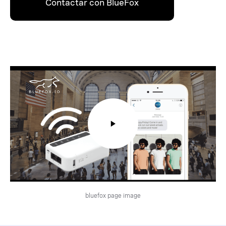
Contactar con BlueFox
bluefox page image